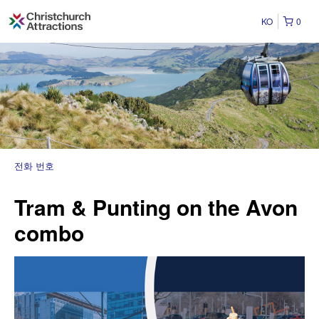
KO
0
전화 번호
Tram & Punting on the Avon
combo